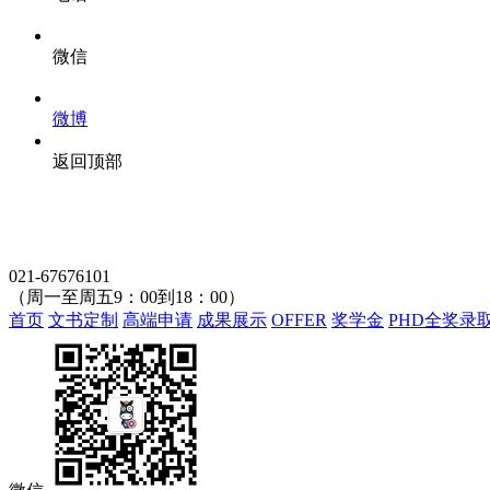
微信
微博
返回顶部
021-67676101
（周一至周五9：00到18：00）
首页
文书定制
高端申请
成果展示
OFFER
奖学金
PHD全奖录