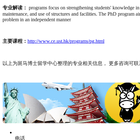
专业解读：
programs focus on strengthening students' knowledge in ce
maintenance, and use of structures and facilities. The PhD program aims
problem in an independent manner
主要课程：
http://www.ce.ust.hk/programs/pg.html
以上为斑马博士留学中心整理的专业相关信息， 更多咨询可联系助手 UU（微信
电话