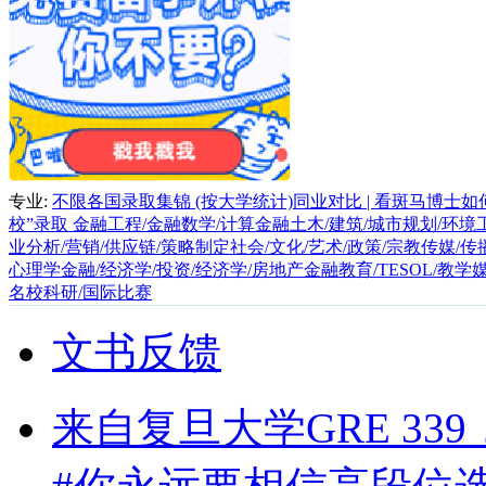
专业:
不限
各国录取集锦 (按大学统计)
同业对比 | 看斑马博士
校”录取
金融工程/金融数学/计算金融
土木/建筑/城市规划/环境工
业分析/营销/供应链/策略制定
社会/文化/艺术/政策/宗教
传媒/传
心理学
金融/经济学/投资/经济学/房地产金融
教育/TESOL/教
名校科研/国际比赛
文书反馈
来自复旦大学GRE 33