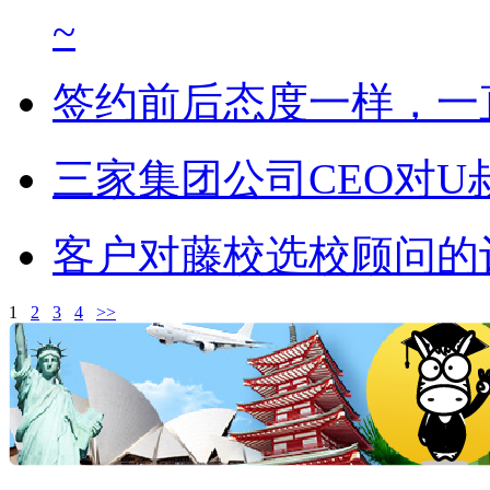
~
签约前后态度一样，一
三家集团公司CEO对U
客户对藤校选校顾问的
1
2
3
4
>>