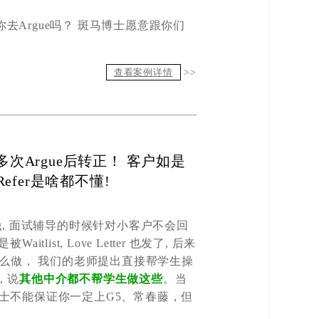
你去
Argue
吗？ 斑马博士
愿意
跟
你们
查看案例详情
>>
tlist，多次Argue后转正！ 客户如是
efer是啥都不懂!
g,
面试辅导的时候针对
小客户
不会回
是被
Waitlist, L
ove
L
etter
也
发了
,
后来
怎么做，
我们的老师提出
直接
帮学生操
，说
其他中介都不帮学生做这些
。当
士不能保证你
一定上G5、
常春藤，但