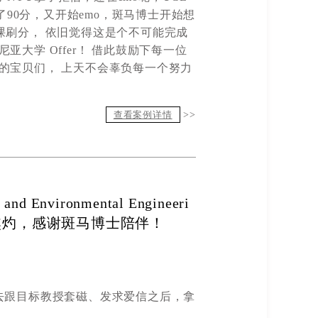
了
90
分，又开始
emo
，斑马
博士
开始想
课刷分，
依旧
觉得这是个不可能完成
尼亚大学
O
ffer
！ 借此鼓励下每一位
的宝贝们
，
上天不会辜负每一个努力
查看案例详情
>>
d Environmental Engineeri
焦灼，感谢斑马博士陪伴！
去跟目标教授套磁、发求爱信之后，拿