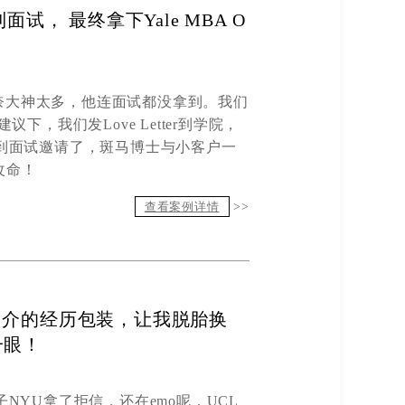
‬到面试， 最终‬拿下Yale MBA O
奈大神太多
，
他
连面试都没拿到。
我们
建议下，我们发
Love Letter
到学院，
到面试邀请了，斑马博士与小客户一
改命！
查看案例详情
>>
中介的经历包装，让我脱胎换
我一眼！
子
NYU
拿了拒信，还在
emo
呢，
UCL