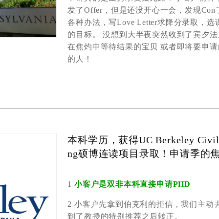
发了
O
ffer
，但是还没开心一会，发现
C
on
各种办法，写
L
ove
L
etter
求降分录取，选
的目标
。
没想到
大半夜
突然
收到了宾夕法
在焦灼中等待结果的宝贝 或者即将要申请
的人！
本科学历，获得UC Berkeley Civil an
ng硕博连读项目录取！申请季的
1
小客户是双非本科直接申请
PHD
2
小客户
先
拿到伯克利的拒信，我们主动
到了教授的特别推荐之后转正。