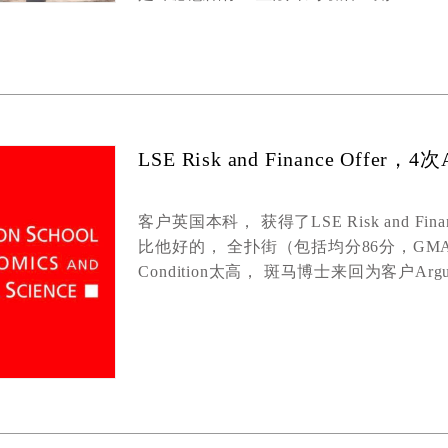
LSE Risk and Finance Off
客户
英国本科
，
获得了
LSE R
isk and
F
in
比他好的
，
全扑街（
包括均分86
分
，
GM
Condition
太高， 斑马博士来回为客户
Arg