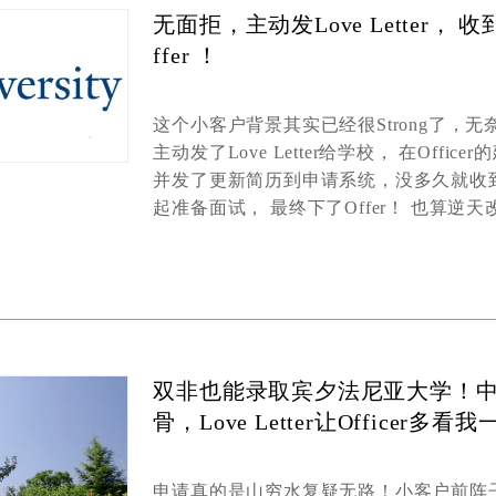
无面拒，主动‬发Love Letter， 收
ffer ！
这个小客户背景其实已经很
Strong
了
，
无
主动发了
Love Letter
给学校
，
在
Officer
的
并发了更新简历到申请系统，没多久就收
起准备面试， 最终下了
Offer
！ 也算逆天
双非也能录取宾夕法尼亚大学！
骨，Love Letter让Officer多看
申请真的是山穷水复疑无路
！小客户
前阵