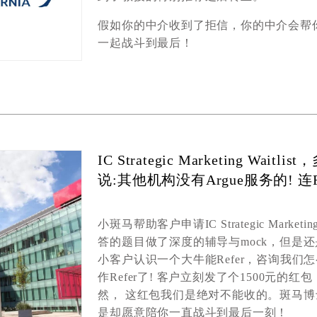
假如你的中介收到了拒信，你的中介会帮
一起战斗到最后！
IC Strategic Marketing Wai
说:其他机构没有Argue服务的! 连R
小斑马帮助客户
申请
IC Strategic Marketin
答的题目做了深度的辅导与
mock
，但是还
小客户
认识一个大牛能
R
efer，咨询我们
作
Refer
了
!
客户立刻发了个
1500
元的红包
然，
这红包我
们
是绝对不能收的
。斑马
博
是却愿意陪你一直
战斗
到最后一刻！