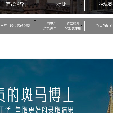
面试辅导
对 比
被坑案
不同中介
背景提升
水平、段位高低立现
别人的坑 
结果迥异
的加成作用