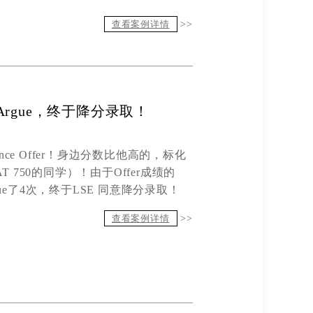
查看案例详情
>>
er，4次Argue，终于降分录取！
ance
O
ffer
！
身边分数比他高的
，
标化
AT
750的同学
）
！由于
Offer
成绩的
ue
了
4
次，终于
LSE
同意降分录取！
查看案例详情
>>